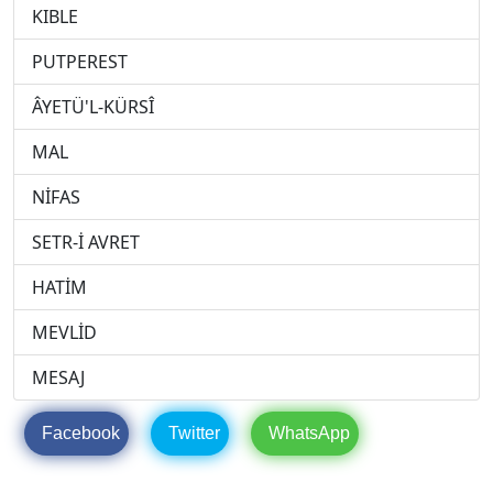
KIBLE
PUTPEREST
ÂYETÜ'L-KÜRSÎ
MAL
NİFAS
SETR-İ AVRET
HATİM
MEVLİD
MESAJ
Facebook
Twitter
WhatsApp