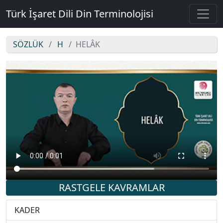
Türk İşaret Dili Din Terminolojisi
SÖZLÜK
H
HELÂK
HELÂK
RASTGELE KAVRAMLAR
KADER