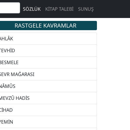
SÖZLÜK
KİTAP TALEBİ
SUNUŞ
RASTGELE KAVRAMLAR
AHLÂK
TEVHİD
BESMELE
SEVR MAĞARASI
NÂMÛS
MEVZÛ HADİS
CİHAD
YEMİN