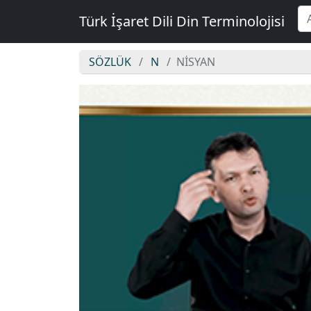
Türk İşaret Dili Din Terminolojisi
SÖZLÜK
N
NİSYAN
NİSYAN